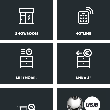
SHOWROOM
HOTLINE
MIETMÖBEL
ANKAUF