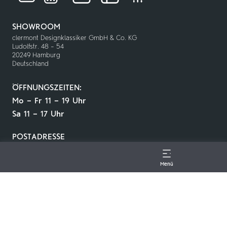
SHOWROOM
clermont Designklassiker GmbH & Co. KG
Ludolfstr. 48 – 54
20249 Hamburg
Deutschland
ÖFFNUNGSZEITEN:
Mo – Fr 11 – 19 Uhr
Sa 11 – 17 Uhr
POSTADRESSE
clermont Designklassiker GmbH & CO. KG
Postfach 6053314
22248 Hamburg
Menü
info@clermontdesignklassiker.de